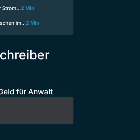
er Strom…
2 Min
uschen im…
2 Min
chreiber
Geld für Anwalt