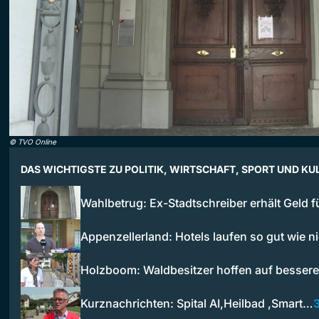
©
TVO Online
DAS WICHTIGSTE ZU POLITIK, WIRTSCHAFT, SPORT UND KU
Wahlbetrug: Ex-Stadtschreiber erhält Geld 
Appenzellerland: Hotels laufen so gut wie n
Holzboom: Waldbesitzer hoffen auf bessere
Kurznachrichten: Spital AI,Heilbad ,Smart…