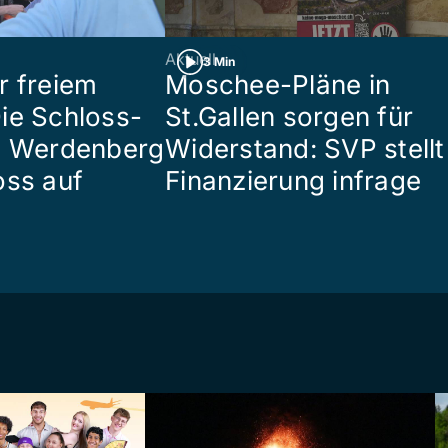
Aktuell
3 Min
r freiem
Moschee-Pläne in
ie Schloss-
St.Gallen sorgen für
e Werdenberg
Widerstand: SVP stellt
oss auf
Finanzierung infrage