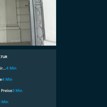
LTUR
für…
4 Min
ie
4 Min
 Preise
3 Min
3 Min