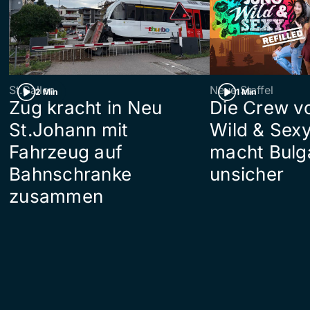
St.Gallen
Neue Staffel
2 Min
1 Min
Zug kracht in Neu
Die Crew v
St.Johann mit
Wild & Sexy
Fahrzeug auf
macht Bulg
Bahnschranke
unsicher
zusammen