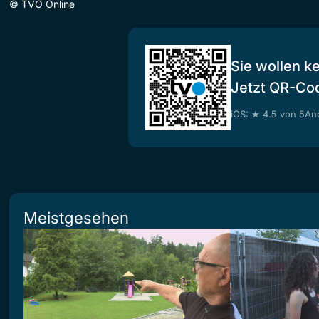
©
TVO Online
Sie wollen k
Jetzt QR-Co
iOS: ★ 4.5 von 5
And
Meistgesehen