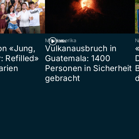
Mittelamerika
N
1 Min
on «Jung,
Vulkanausbruch in
«
: Refilled»
Guatemala: 1400
arien
Personen in Sicherheit
gebracht