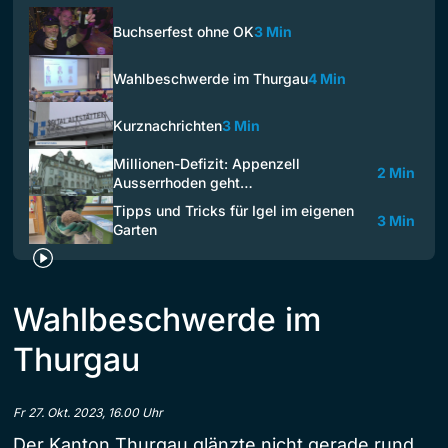
Buchserfest ohne OK
3 Min
Wahlbeschwerde im Thurgau
4 Min
Kurznachrichten
3 Min
Millionen-Defizit: Appenzell
2 Min
Ausserrhoden geht…
Tipps und Tricks für Igel im eigenen
3 Min
Garten
Wahlbeschwerde im
Thurgau
Fr 27. Okt. 2023, 16.00 Uhr
Der Kanton Thurgau glänzte nicht gerade rund