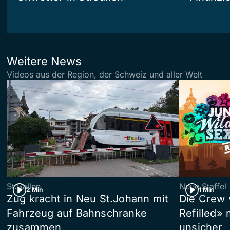
Weitere News
Videos aus der Region, der Schweiz und aller Welt
St.Gallen
Neue Staffel
2 Min
1 Min
Zug kracht in Neu St.Johann mit
Die Crew 
Fahrzeug auf Bahnschranke
Refilled»
zusammen
unsicher