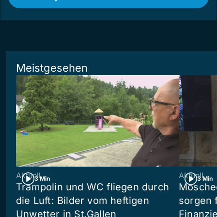
Meistgesehen
Aktuell
Aktuell
3 Min
3 Min
Trampolin und WC fliegen durch
Moschee
die Luft: Bilder vom heftigen
sorgen 
Unwetter in St.Gallen
Finanzi