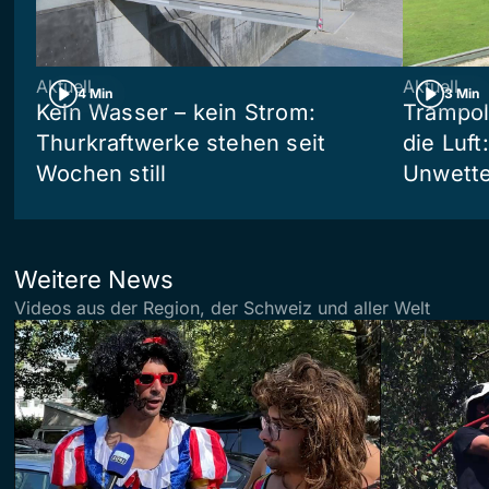
Aktuell
Aktuell
4 Min
3 Min
Kein Wasser – kein Strom:
Trampol
Thurkraftwerke stehen seit
die Luft
Wochen still
Unwetter
Weitere News
Videos aus der Region, der Schweiz und aller Welt