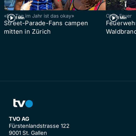
«Ein Tag im Jahr ist das okay»
Ohne Feuer
1 Min
1 Min
Street-Parade-Fans campen
Feuerwehr 
mitten in Zürich
Waldbrand
TVO AG
Fürstenlandstrasse 122
9001 St. Gallen