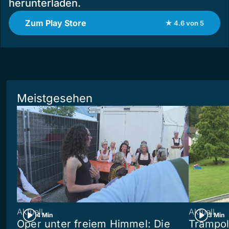
herunterladen.
Zum Play Store
★ 4.6 von 5
Meistgesehen
Aktuell
Aktuell
4 Min
3 Min
Oper unter freiem Himmel: Die
Trampol