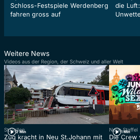
Schloss-Festspiele Werdenberg
die Luft
fahren gross auf
Unwetter
Weitere News
Videos aus der Region, der Schweiz und aller Welt
St.Gallen
Neue Staffel
2 Min
1 Min
Zug kracht in Neu St.Johann mit
Die Crew 