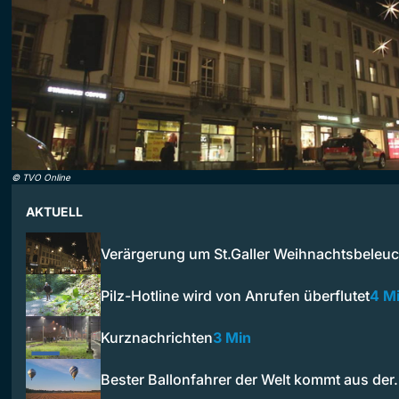
©
TVO Online
AKTUELL
Verärgerung um St.Galler Weihnachtsbeleu
Pilz-Hotline wird von Anrufen überflutet
4 M
Kurznachrichten
3 Min
Bester Ballonfahrer der Welt kommt aus de