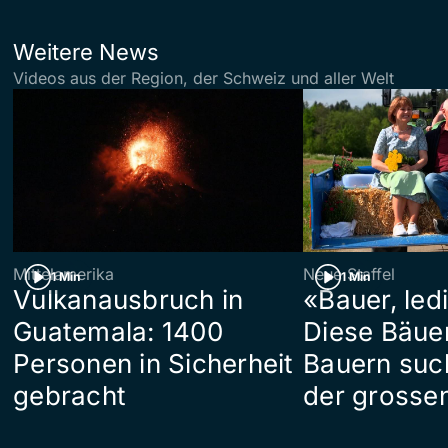
Weitere News
Videos aus der Region, der Schweiz und aller Welt
Mittelamerika
Neue Staffel
1 Min
1 Min
Vulkanausbruch in
«Bauer, led
Guatemala: 1400
Diese Bäue
Personen in Sicherheit
Bauern suc
gebracht
der grosse