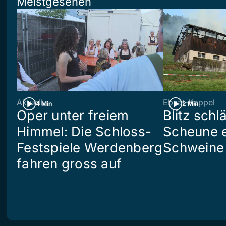
Meistgesehen
Aktuell
Ebnat-Kappel
4 Min
2 Min
Oper unter freiem
Blitz schlä
Himmel: Die Schloss-
Scheune e
Festspiele Werdenberg
Schweine 
fahren gross auf