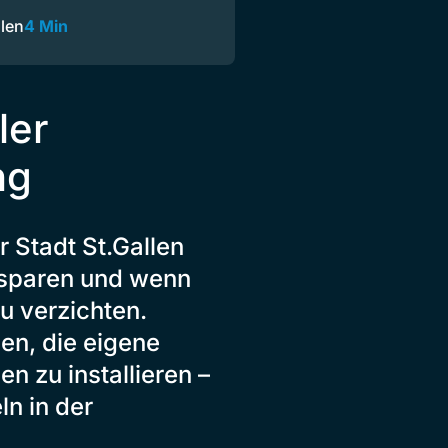
llen
4 Min
ler
ng
 Stadt St.Gallen
 sparen und wenn
u verzichten.
den, die eigene
 zu installieren –
ln in der