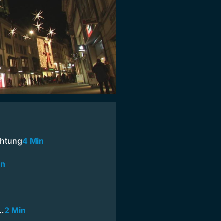
chtung
4 Min
in
r…
2 Min