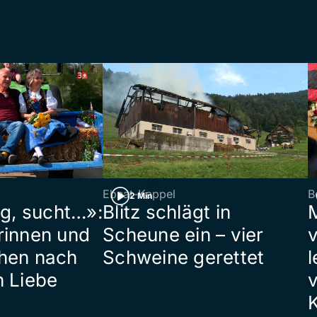
Ebnat-Kappel
B
2 Min
ig, sucht…»:
Blitz schlägt in
rinnen und
Scheune ein – vier
hen nach
Schweine gerettet
l
n Liebe