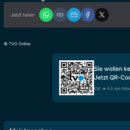
Jetzt teilen
©
TVO Online
Sie wollen k
Jetzt QR-Co
iOS: ★ 4.5 von 5
And