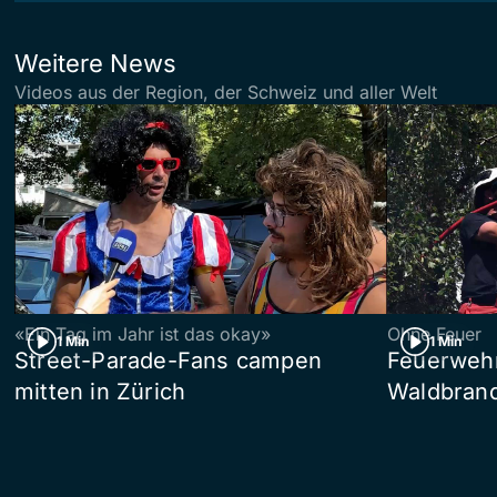
Weitere News
Videos aus der Region, der Schweiz und aller Welt
«Ein Tag im Jahr ist das okay»
Ohne Feuer
1 Min
1 Min
Street-Parade-Fans campen
Feuerwehr 
mitten in Zürich
Waldbrand