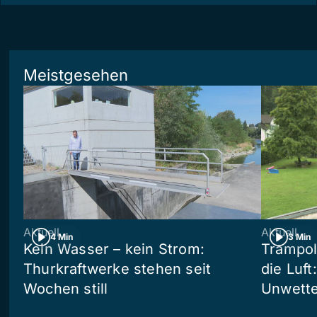
Meistgesehen
Aktuell
Aktuell
4 Min
3 Min
Kein Wasser – kein Strom:
Trampol
Thurkraftwerke stehen seit
die Luft
Wochen still
Unwetter