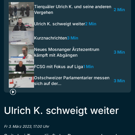
Tierquäler Ulrich K. und seine anderen
2 Min
Vergehen
Ulrich K. schweigt weiter
2 Min
Kurznachrichten
3 Min
Neues Mosnanger Ärztezentrum
3 Min
kämpft mit Abgängen
FCSG mit Fokus auf Liga
1 Min
Ostschweizer Parlamentarier messen
3 Min
sich auf der…
Ulrich K. schweigt weiter
Fr 3. März 2023, 17.00 Uhr