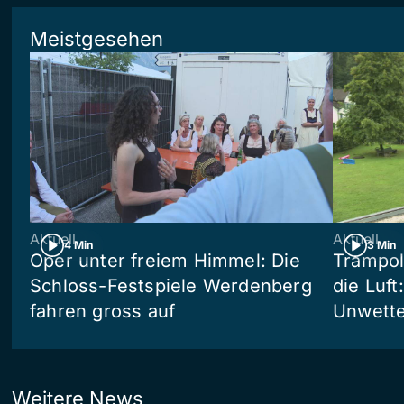
Meistgesehen
Aktuell
Aktuell
4 Min
3 Min
Oper unter freiem Himmel: Die
Trampol
Schloss-Festspiele Werdenberg
die Luft
fahren gross auf
Unwetter
Weitere News