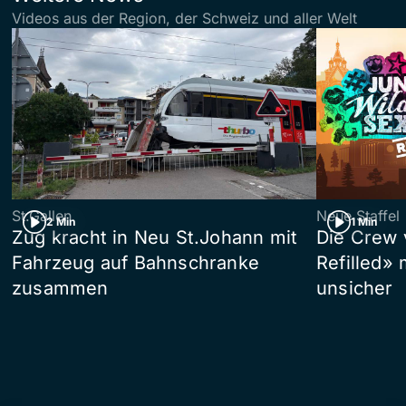
Videos aus der Region, der Schweiz und aller Welt
St.Gallen
Neue Staffel
2 Min
1 Min
Zug kracht in Neu St.Johann mit
Die Crew 
Fahrzeug auf Bahnschranke
Refilled»
zusammen
unsicher