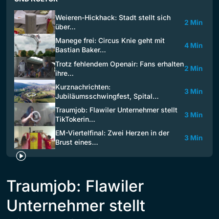
Weieren-Hickhack: Stadt stellt sich
2 Min
über…
Manege frei: Circus Knie geht mit
4 Min
Bastian Baker…
Trotz fehlendem Openair: Fans erhalten
2 Min
ihre…
Kurznachrichten:
3 Min
Jubiläumsschwingfest, Spital…
Traumjob: Flawiler Unternehmer stellt
3 Min
TikTokerin…
EM-Viertelfinal: Zwei Herzen in der
3 Min
Brust eines…
Traumjob: Flawiler
Unternehmer stellt