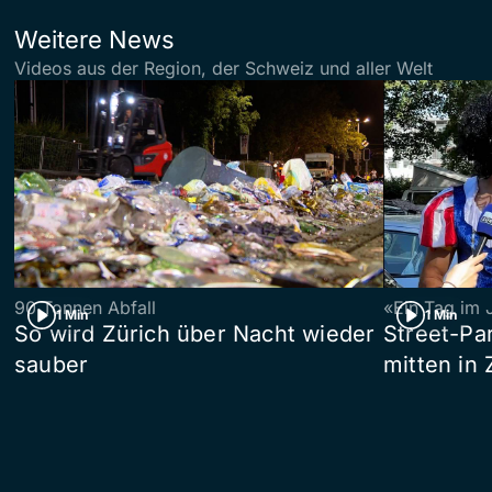
Weitere News
Videos aus der Region, der Schweiz und aller Welt
90 Tonnen Abfall
«Ein Tag im 
1 Min
1 Min
So wird Zürich über Nacht wieder
Street-P
sauber
mitten in 