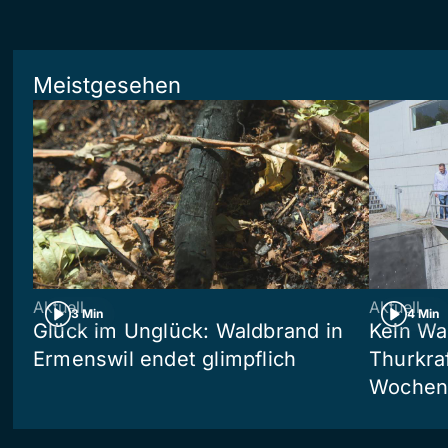
Meistgesehen
Aktuell
Aktuell
3 Min
4 Min
Glück im Unglück: Waldbrand in
Kein Wa
Ermenswil endet glimpflich
Thurkra
Wochen 