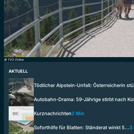
©
TVO Online
AKTUELL
Tödlicher Alpstein-Unfall: Österreicherin st
Autobahn-Drama: 59-Jährige stirbt nach Ko
Kurznachrichten
2 Min
Soforthilfe für Blatten: Ständerat winkt 5…
3