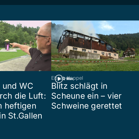
Ebnat-Kappel
2 Min
n und WC
Blitz schlägt in
rch die Luft:
Scheune ein – vier
m heftigen
Schweine gerettet
n St.Gallen