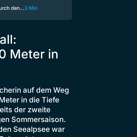
durch den…
3 Min
ll:
70 Meter in
icherin auf dem Weg
eter in die Tiefe
reits der zweite
ngen Sommersaison.
 den Seealpsee war