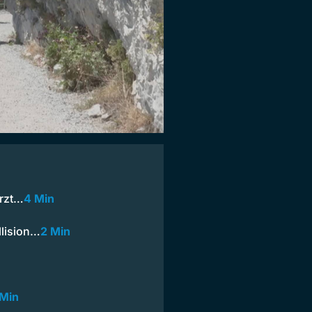
ürzt…
4 Min
llision…
2 Min
 Min