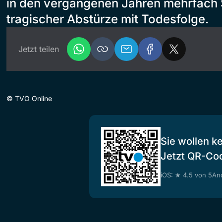
in den vergangenen Jahren mehrfach
tragischer Abstürze mit Todesfolge.
Jetzt teilen
©
TVO Online
Sie wollen k
Jetzt QR-Co
iOS: ★ 4.5 von 5
And