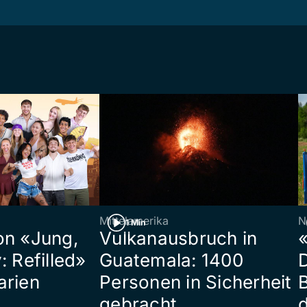
Mittelamerika
N
1 Min
on «Jung,
Vulkanausbruch in
«
: Refilled»
Guatemala: 1400
arien
Personen in Sicherheit
gebracht