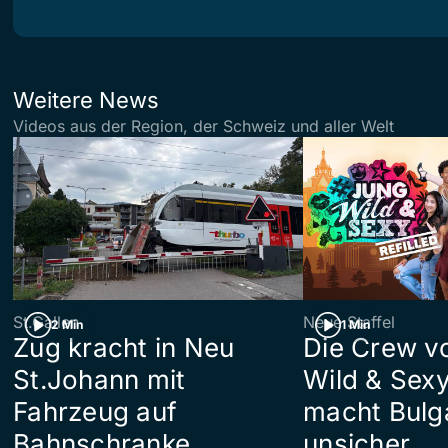
Weitere News
Videos aus der Region, der Schweiz und aller Welt
St.Gallen
Neue Staffel
2 Min
1 Min
Zug kracht in Neu
Die Crew v
St.Johann mit
Wild & Sexy
Fahrzeug auf
macht Bulg
Bahnschranke
unsicher