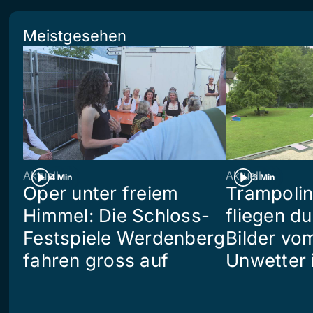
Meistgesehen
Aktuell
Aktuell
4 Min
3 Min
Oper unter freiem
Trampoli
Himmel: Die Schloss-
fliegen du
Festspiele Werdenberg
Bilder vo
fahren gross auf
Unwetter i