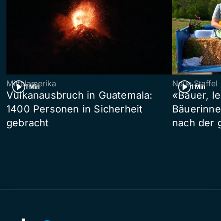
Mittelamerika
Neue Staffel
1 Min
1 Min
Vulkanausbruch in Guatemala:
«Bauer, l
1400 Personen in Sicherheit
Bäuerinne
gebracht
nach der 