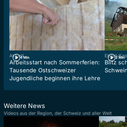
Aktuell
Ebnat-Kap
4 Min
2 Min
Arbeitsstart nach Sommerferien:
Blitz sc
Tausende Ostschweizer
Schwein
Jugendliche beginnen ihre Lehre
Weitere News
Videos aus der Region, der Schweiz und aller Welt