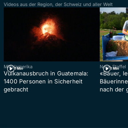
Videos aus der Region, der Schweiz und aller Welt
Mittelamerika
Neue Staffel
1 Min
1 Min
Vulkanausbruch in Guatemala:
«Bauer, l
1400 Personen in Sicherheit
Bäuerinne
gebracht
nach der 