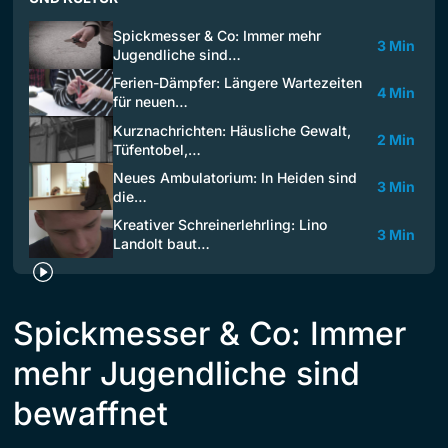
Spickmesser & Co: Immer mehr
3 Min
Jugendliche sind…
Ferien-Dämpfer: Längere Wartezeiten
4 Min
für neuen…
Kurznachrichten: Häusliche Gewalt,
2 Min
Tüfentobel,…
Neues Ambulatorium: In Heiden sind
3 Min
die…
Kreativer Schreinerlehrling: Lino
3 Min
Landolt baut…
Spickmesser & Co: Immer
mehr Jugendliche sind
bewaffnet