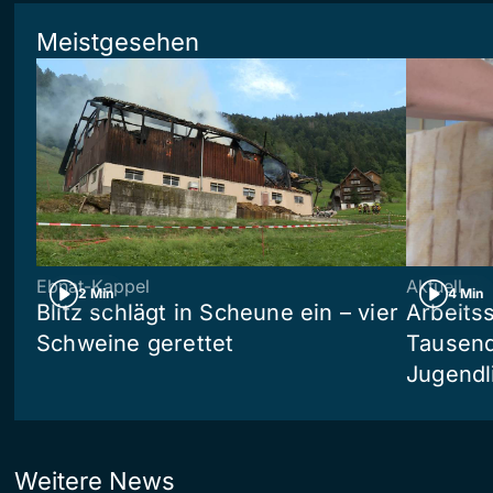
Meistgesehen
Ebnat-Kappel
Aktuell
2 Min
4 Min
Blitz schlägt in Scheune ein – vier
Arbeits
Schweine gerettet
Tausend
Jugendl
Weitere News