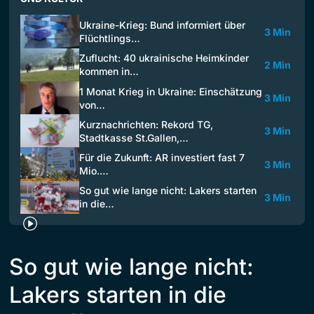
Ukraine-Krieg: Bund informiert über
3 Min
Flüchtlings…
Zuflucht: 40 ukrainische Heimkinder
2 Min
kommen in…
1 Monat Krieg in Ukraine: Einschätzung
3 Min
von…
Kurznachrichten: Rekord TG,
3 Min
Stadtkasse St.Gallen,…
Für die Zukunft: AR investiert fast 7
3 Min
Mio.…
So gut wie lange nicht: Lakers starten
3 Min
in die…
So gut wie lange nicht:
Lakers starten in die