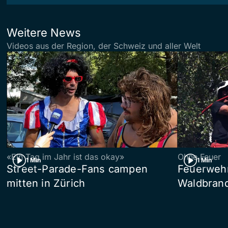
Weitere News
Videos aus der Region, der Schweiz und aller Welt
«Ein Tag im Jahr ist das okay»
Ohne Feuer
1 Min
1 Min
Street-Parade-Fans campen
Feuerwehr 
mitten in Zürich
Waldbrand