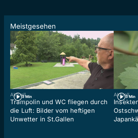
Meistgesehen
Aktuell
Aktuell
3 Min
3 Min
Trampolin und WC fliegen durch
Insekte
die Luft: Bilder vom heftigen
Ostschw
Unwetter in St.Gallen
Japankä