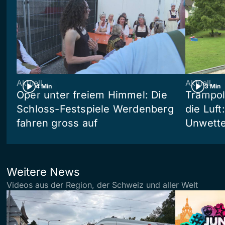
Aktuell
Aktuell
4 Min
3 Min
Oper unter freiem Himmel: Die
Trampol
Schloss-Festspiele Werdenberg
die Luft
fahren gross auf
Unwetter
Weitere News
Videos aus der Region, der Schweiz und aller Welt