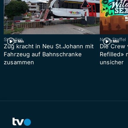
St.Gallen
Neue Staffel
2 Min
1 Min
Zug kracht in Neu St.Johann mit
Die Crew 
Fahrzeug auf Bahnschranke
Refilled»
zusammen
unsicher