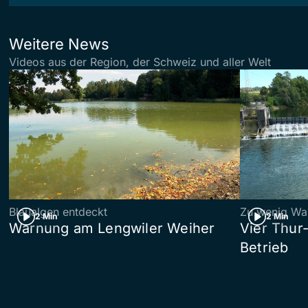
Weitere News
Videos aus der Region, der Schweiz und aller Welt
Blaualgen entdeckt
Zu wenig Wa
2 Min
2 Min
Warnung am Lengwiler Weiher
Vier Thur
Betrieb