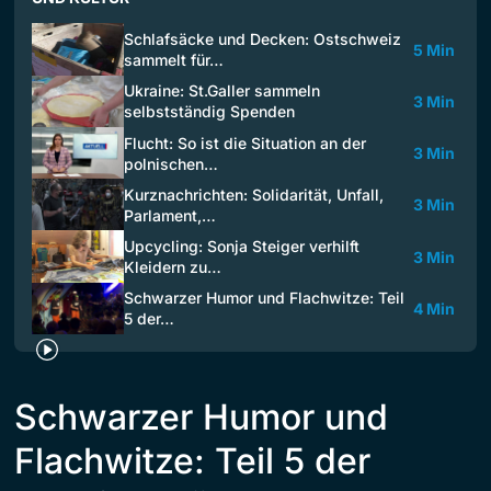
Schlafsäcke und Decken: Ostschweiz
5 Min
sammelt für…
Ukraine: St.Galler sammeln
3 Min
selbstständig Spenden
Flucht: So ist die Situation an der
3 Min
polnischen…
Kurznachrichten: Solidarität, Unfall,
3 Min
Parlament,…
Upcycling: Sonja Steiger verhilft
3 Min
Kleidern zu…
Schwarzer Humor und Flachwitze: Teil
4 Min
5 der…
Schwarzer Humor und
Flachwitze: Teil 5 der