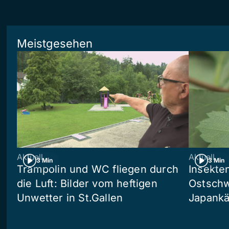
Meistgesehen
Aktuell
Aktuell
3 Min
3 Min
Trampolin und WC fliegen durch
Insekte
die Luft: Bilder vom heftigen
Ostschw
Unwetter in St.Gallen
Japankä