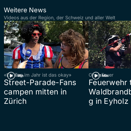
Weitere News
Videos aus der Region, der Schweiz und aller Welt
«Ein Tag im Jahr ist das okay»
Ohne Feuer
1 Min
1 Min
Street-Parade-Fans
Feuerwehr t
campen mitten in
Waldbrand
Zürich
g in Eyholz