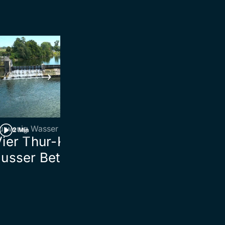
u wenig Wasser
St.Gallen
2 Min
2 Min
Vier Thur-Kraftwerke
Zug kracht in
usser Betrieb
St.Johann mi
Fahrzeug auf
Bahnschrank
zusammen