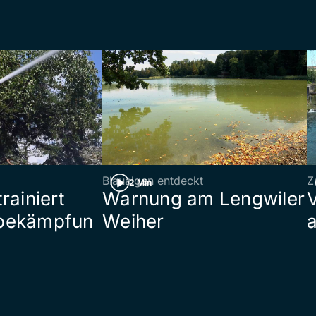
Blaualgen entdeckt
Z
2 Min
rainiert
Warnung am Lengwiler
bekämpfun
Weiher
a