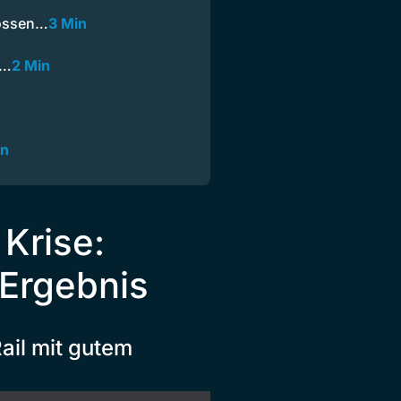
rossen…
3 Min
t…
2 Min
in
Krise:
 Ergebnis
ail mit gutem