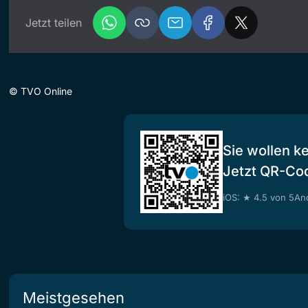
Jetzt teilen
©
TVO Online
Sie wollen k
Jetzt QR-Co
iOS: ★ 4.5 von 5
And
Meistgesehen