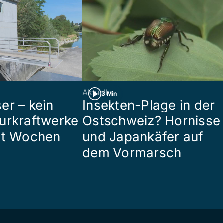
Aktuell
3 Min
er – kein
Insekten-Plage in der
urkraftwerke
Ostschweiz? Hornisse
it Wochen
und Japankäfer auf
dem Vormarsch