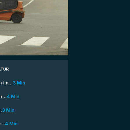
LTUR
en im…
3 Min
on…
4 Min
…
3 Min
re…
4 Min