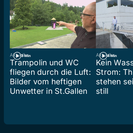
Aktuell
Aktuell
3 Min
4 Min
Trampolin und WC
Kein Wass
fliegen durch die Luft:
Strom: Th
Bilder vom heftigen
stehen se
Unwetter in St.Gallen
still