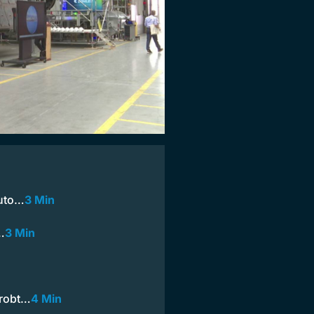
Auto…
3 Min
…
3 Min
probt…
4 Min