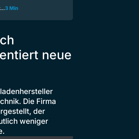
xt…
3 Min
ach
entiert neue
ladenhersteller
chnik. Die Firma
gestellt, der
eutlich weniger
e.