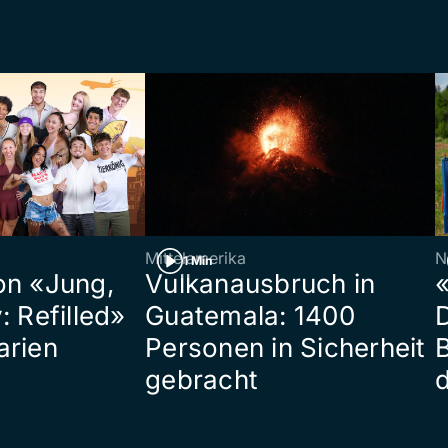
Mittelamerika
N
1 Min
on «Jung,
Vulkanausbruch in
«
: Refilled»
Guatemala: 1400
arien
Personen in Sicherheit
gebracht