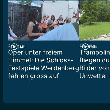
Aktuell
Aktuell
4 Min
3 Min
Oper unter freiem
Trampoli
Himmel: Die Schloss-
fliegen du
Festspiele Werdenberg
Bilder vo
fahren gross auf
Unwetter i