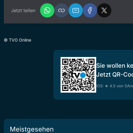
Jetzt teilen
©
TVO Online
Sie wollen k
Jetzt QR-Co
iOS: ★ 4.5 von 5
And
Meistgesehen