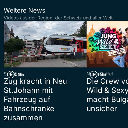
Weitere News
Videos aus der Region, der Schweiz und aller Welt
St.Gallen
Neue Staffel
2 Min
1 Min
Zug kracht in Neu
Die Crew v
St.Johann mit
Wild & Sexy
Fahrzeug auf
macht Bulg
Bahnschranke
unsicher
zusammen