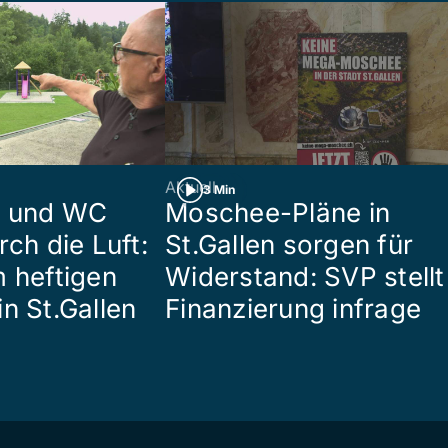
Aktuell
3 Min
n und WC
Moschee-Pläne in
rch die Luft:
St.Gallen sorgen für
m heftigen
Widerstand: SVP stellt
n St.Gallen
Finanzierung infrage