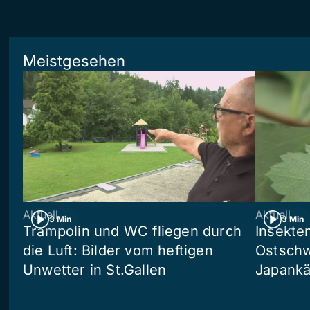
Meistgesehen
Aktuell
Aktuell
3 Min
3 Min
Trampolin und WC fliegen durch
Insekte
die Luft: Bilder vom heftigen
Ostschw
Unwetter in St.Gallen
Japankä