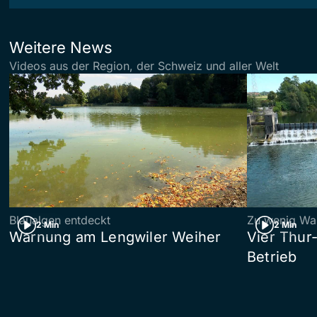
Weitere News
Videos aus der Region, der Schweiz und aller Welt
Blaualgen entdeckt
Zu wenig Wa
2 Min
2 Min
Warnung am Lengwiler Weiher
Vier Thur
Betrieb