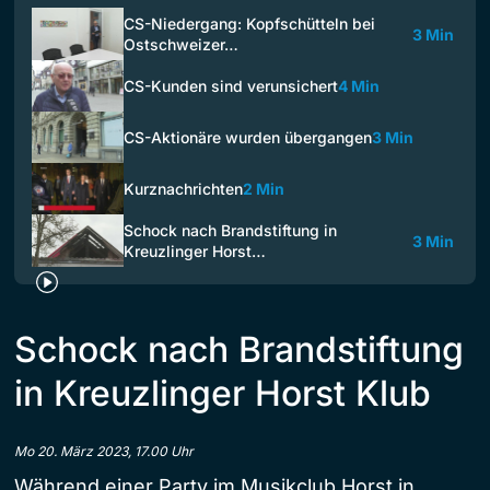
CS-Niedergang: Kopfschütteln bei
3 Min
Ostschweizer…
CS-Kunden sind verunsichert
4 Min
CS-Aktionäre wurden übergangen
3 Min
Kurznachrichten
2 Min
Schock nach Brandstiftung in
3 Min
Kreuzlinger Horst…
Schock nach Brandstiftung
in Kreuzlinger Horst Klub
Mo 20. März 2023, 17.00 Uhr
Während einer Party im Musikclub Horst in