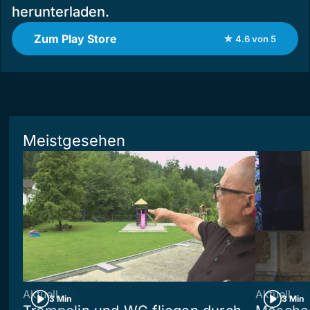
herunterladen.
Zum Play Store
★ 4.6 von 5
Meistgesehen
Aktuell
Aktuell
3 Min
3 Min