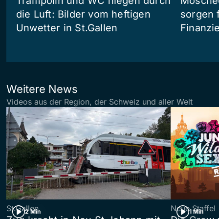
Trampolin und WC fliegen durch
Moschee
die Luft: Bilder vom heftigen
sorgen 
Unwetter in St.Gallen
Finanzi
Weitere News
Videos aus der Region, der Schweiz und aller Welt
St.Gallen
Neue Staffel
2 Min
1 Min