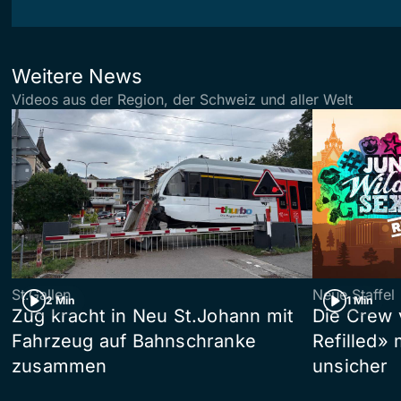
Weitere News
Videos aus der Region, der Schweiz und aller Welt
St.Gallen
Neue Staffel
2 Min
1 Min
Zug kracht in Neu St.Johann mit
Die Crew 
Fahrzeug auf Bahnschranke
Refilled»
zusammen
unsicher