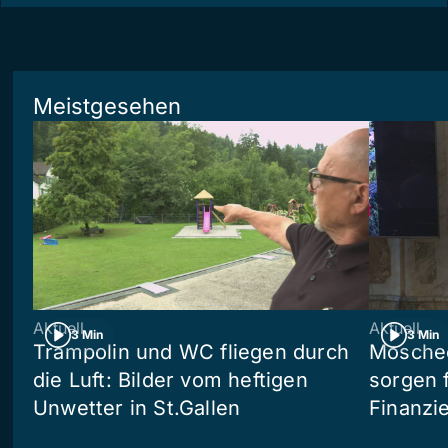
Meistgesehen
Aktuell
Aktuell
3 Min
3 Min
Trampolin und WC fliegen durch
Moschee
die Luft: Bilder vom heftigen
sorgen 
Unwetter in St.Gallen
Finanzi