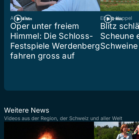
Aktuell
Ebnat-Kappel
4 Min
2 Min
Oper unter freiem
Blitz schlä
Himmel: Die Schloss-
Scheune e
Festspiele Werdenberg
Schweine 
fahren gross auf
Weitere News
Videos aus der Region, der Schweiz und aller Welt