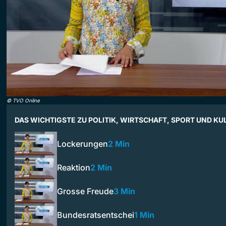
©
TVO Online
DAS WICHTIGSTE ZU POLITIK, WIRTSCHAFT, SPORT UND KU
Lockerungen
2 Min
Reaktion
2 Min
Grosse Freude
3 Min
Bundesratsentschei
1 Min