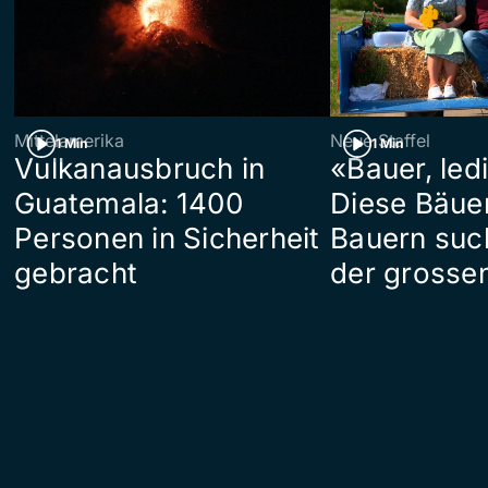
Mittelamerika
Neue Staffel
1 Min
1 Min
Vulkanausbruch in
«Bauer, led
Guatemala: 1400
Diese Bäue
Personen in Sicherheit
Bauern suc
gebracht
der grosse