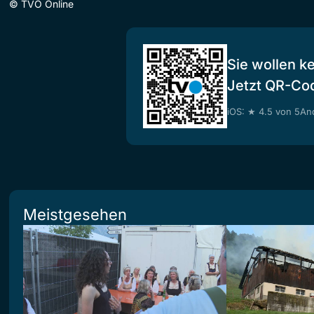
©
TVO Online
Sie wollen k
Jetzt QR-Co
iOS: ★ 4.5 von 5
And
Meistgesehen