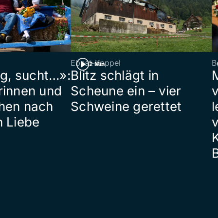
Ebnat-Kappel
B
2 Min
ig, sucht…»:
Blitz schlägt in
rinnen und
Scheune ein – vier
hen nach
Schweine gerettet
l
n Liebe