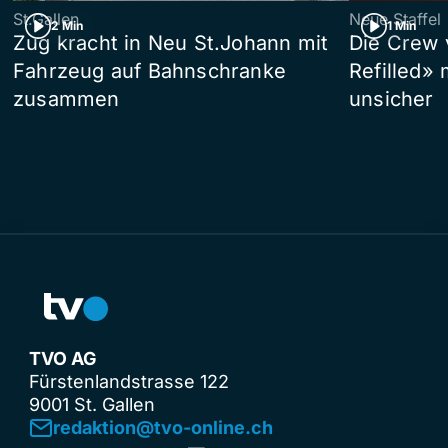
St.Gallen
Neue Staffel
2 Min
1 Min
Zug kracht in Neu St.Johann mit
Die Crew 
Fahrzeug auf Bahnschranke
Refilled»
zusammen
unsicher
TVO AG
Fürstenlandstrasse 122
9001 St. Gallen
redaktion@tvo-online.ch