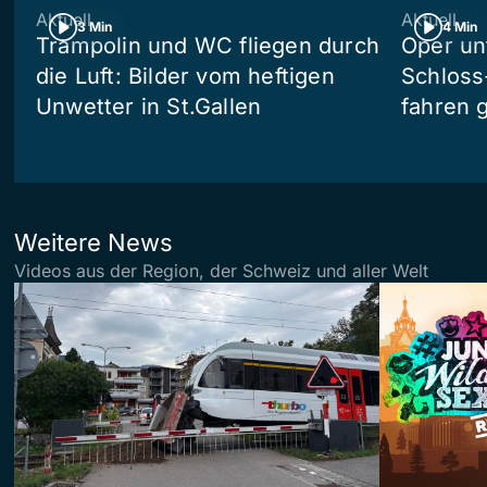
Aktuell
Aktuell
3 Min
4 Min
Trampolin und WC fliegen durch
Oper un
die Luft: Bilder vom heftigen
Schloss
Unwetter in St.Gallen
fahren 
Weitere News
Videos aus der Region, der Schweiz und aller Welt