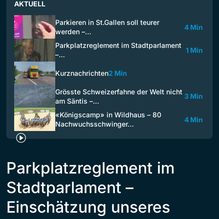
AKTUELL
Parkieren in St.Gallen soll teurer
4 Min
werden –…
Parkplatzreglement im Stadtparlament
1 Min
–…
Kurznachrichten
2 Min
Grösste Schweizerfahne der Welt nicht
3 Min
am Säntis –…
«Königscamp» in Wildhaus – 80
4 Min
Nachwuchsschwinger…
Parkplatzreglement im
Stadtparlament –
Einschätzung unseres