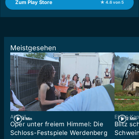
Zum Play Store
★ 4.6 von 5
Meistgesehen
Aktuell
Ebnat-Kap
4 Min
2 Min
Oper unter freiem Himmel: Die
Blitz sc
Schloss-Festspiele Werdenberg
Schwein