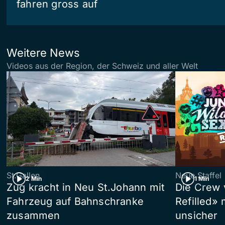
fahren gross auf
Weitere News
Videos aus der Region, der Schweiz und aller Welt
St.Gallen
Neue Staffel
2 Min
1 Min
Zug kracht in Neu St.Johann mit
Die Crew 
Fahrzeug auf Bahnschranke
Refilled»
zusammen
unsicher