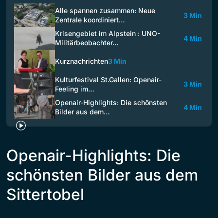
Alle spannen zusammen: Neue
3 Min
Zentrale koordiniert…
Krisengebiet im Alpstein : UNO-
4 Min
Militärbeobachter…
Kurznachrichten
3 Min
Kulturfestival St.Gallen: Openair-
3 Min
Feeling im…
Openair-Highlights: Die schönsten
4 Min
Bilder aus dem…
Openair-Highlights: Die
schönsten Bilder aus dem
Sittertobel