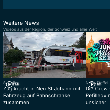
Weitere News
Videos aus der Region, der Schweiz und aller Welt
St.Gallen
Neue Staffel
2 Min
1 Min
Zug kracht in Neu St.Johann mit
Die Crew 
Fahrzeug auf Bahnschranke
Refilled»
zusammen
unsicher