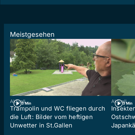
Meistgesehen
Aktuell
Aktuell
3 Min
3 Min
Trampolin und WC fliegen durch
Insekte
die Luft: Bilder vom heftigen
Ostschw
Unwetter in St.Gallen
Japankä