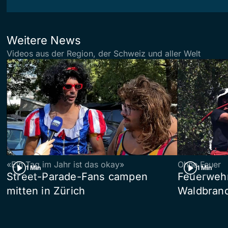
Weitere News
Videos aus der Region, der Schweiz und aller Welt
«Ein Tag im Jahr ist das okay»
Ohne Feuer
1 Min
1 Min
Street-Parade-Fans campen
Feuerwehr 
mitten in Zürich
Waldbrand