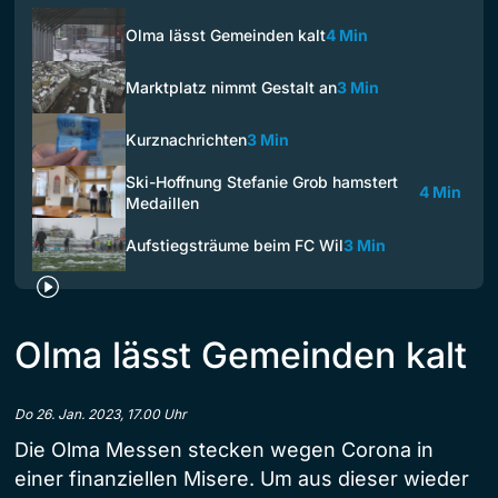
Olma lässt Gemeinden kalt
4 Min
Marktplatz nimmt Gestalt an
3 Min
Kurznachrichten
3 Min
Ski-Hoffnung Stefanie Grob hamstert
4 Min
Medaillen
Aufstiegsträume beim FC Wil
3 Min
Olma lässt Gemeinden kalt
Do 26. Jan. 2023, 17.00 Uhr
Die Olma Messen stecken wegen Corona in
einer finanziellen Misere. Um aus dieser wieder