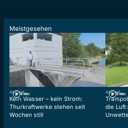
Meistgesehen
Aktuell
Aktuell
4 Min
3 Min
Kein Wasser – kein Strom:
Trampol
Thurkraftwerke stehen seit
die Luft
Wochen still
Unwetter