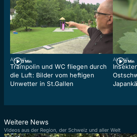
Aktuell
Aktuell
3 Min
3 Min
Trampolin und WC fliegen durch
Insekte
die Luft: Bilder vom heftigen
Ostschw
Unwetter in St.Gallen
Japankä
Weitere News
Videos aus der Region, der Schweiz und aller Welt