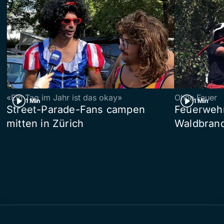
«Ein Tag im Jahr ist das okay»
Ohne Feuer
1 Min
1 Min
Street-Parade-Fans campen
Feuerwehr 
mitten in Zürich
Waldbrand