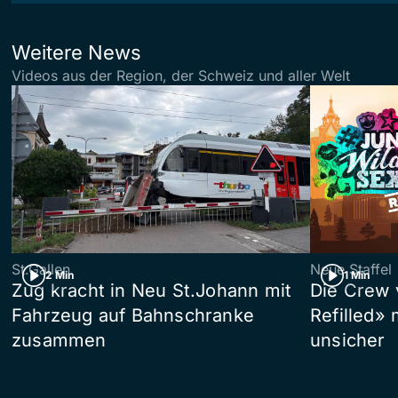
Weitere News
Videos aus der Region, der Schweiz und aller Welt
St.Gallen
Neue Staffel
2 Min
1 Min
Zug kracht in Neu St.Johann mit
Die Crew 
Fahrzeug auf Bahnschranke
Refilled»
zusammen
unsicher