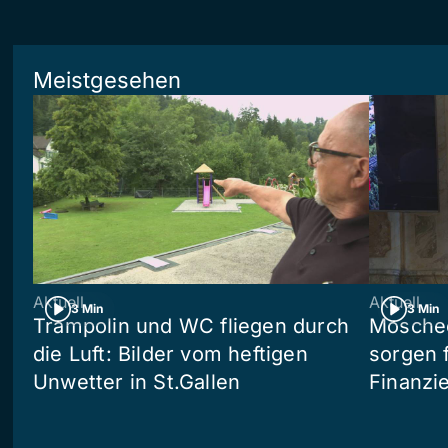
Meistgesehen
Aktuell
Aktuell
3 Min
3 Min
Trampolin und WC fliegen durch
Moschee
die Luft: Bilder vom heftigen
sorgen 
Unwetter in St.Gallen
Finanzi