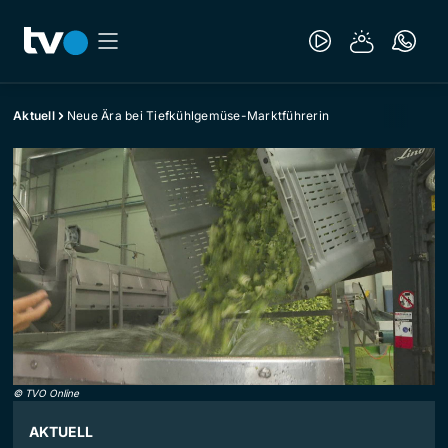
Aktuell
Neue Ära bei Tiefkühlgemüse-Marktführerin
©
TVO Online
AKTUELL