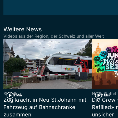
Weitere News
Videos aus der Region, der Schweiz und aller Welt
St.Gallen
Neue Staffel
2 Min
1 Min
Zug kracht in Neu St.Johann mit
Die Crew 
Fahrzeug auf Bahnschranke
Refilled»
zusammen
unsicher