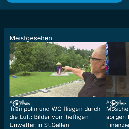
Meistgesehen
Aktuell
Aktuell
3 Min
3 Min
Trampolin und WC fliegen durch
Moschee
die Luft: Bilder vom heftigen
sorgen 
Unwetter in St.Gallen
Finanzi