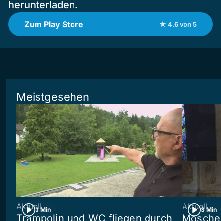
herunterladen.
Zum Play Store
★ 4.6 von 5
Meistgesehen
Aktuell
Aktuell
3 Min
3 Min
Trampolin und WC fliegen durch
Moschee