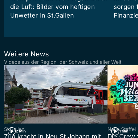
die Luft: Bilder vom heftigen
sorgen 
Unwetter in St.Gallen
Finanzi
Weitere News
Videos aus der Region, der Schweiz und aller Welt
St.Gallen
Neue Staffel
2 Min
1 Min
Zug kracht in Neu St.Johann mit
Die Crew 