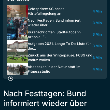
Geldspritze: SG passt
4 Min
Härtefallregelung an
Nach Festtagen: Bund informiert
3 Min
wieder über…
Kurznachrichten: Stadtautobahn,
3 Min
Arbonia, FL…
Aufgaben 2021: Lange To-Do-Liste für
3 Min
die…
Zurück aus der Winterpause: FCSG und
3 Min
Vaduz wollen…
Abspecken in der Natur statt im
4 Min
Fitnessstudio
Nach Festtagen: Bund
informiert wieder über