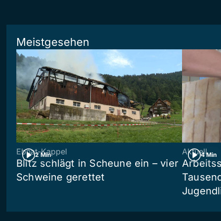
Meistgesehen
Ebnat-Kappel
Aktuell
2 Min
4 Min
Blitz schlägt in Scheune ein – vier
Arbeits
Schweine gerettet
Tausend
Jugendl