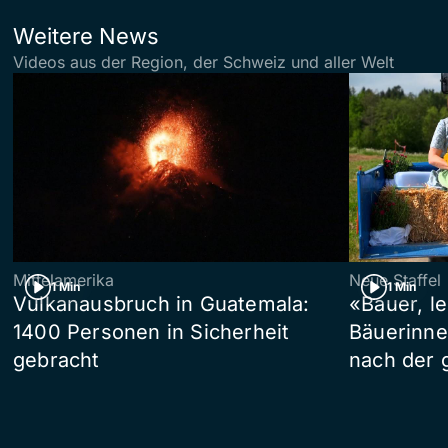
Weitere News
Videos aus der Region, der Schweiz und aller Welt
Mittelamerika
Neue Staffel
1 Min
1 Min
Vulkanausbruch in Guatemala:
«Bauer, l
1400 Personen in Sicherheit
Bäuerinne
gebracht
nach der 