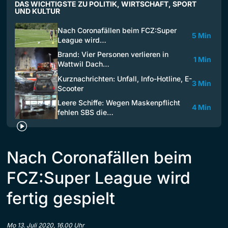
DAS WICHTIGSTE ZU POLITIK, WIRTSCHAFT, SPORT
UND KULTUR
Nach Coronafällen beim FCZ:Super
5 Min
League wird…
Brand: Vier Personen verlieren in
1 Min
Wattwil Dach…
Kurznachrichten: Unfall, Info-Hotline, E-
3 Min
Scooter
Leere Schiffe: Wegen Maskenpflicht
4 Min
fehlen SBS die…
Nach Coronafällen beim
FCZ:Super League wird
fertig gespielt
Mo 13. Juli 2020, 16.00 Uhr