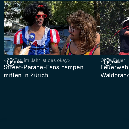
«Ein Tag im Jahr ist das okay»
Ohne Feuer
1 Min
1 Min
Street-Parade-Fans campen
Feuerwehr 
mitten in Zürich
Waldbrand