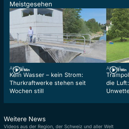
Meistgesehen
Aktuell
Aktuell
4 Min
3 Min
Kein Wasser – kein Strom:
Trampol
Thurkraftwerke stehen seit
die Luft
Wochen still
Unwetter
Weitere News
Videos aus der Region, der Schweiz und aller Welt