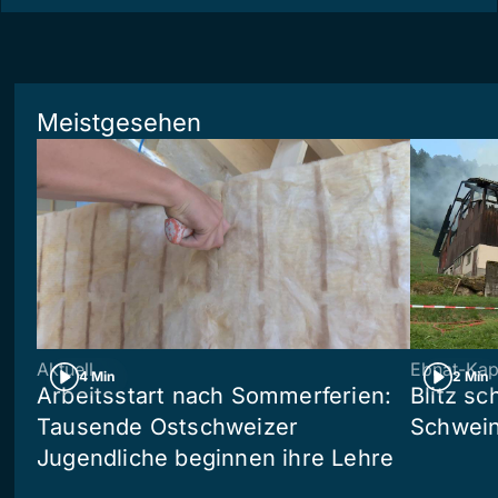
Meistgesehen
Aktuell
Ebnat-Kap
4 Min
2 Min
Arbeitsstart nach Sommerferien:
Blitz sc
Tausende Ostschweizer
Schwein
Jugendliche beginnen ihre Lehre