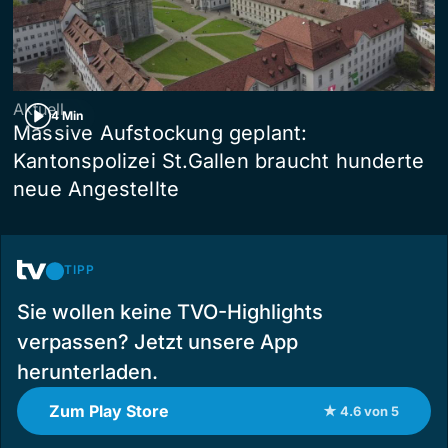
Aktuell
4 Min
Massive Aufstockung geplant:
Kantonspolizei St.Gallen braucht hunderte
neue Angestellte
TIPP
Sie wollen keine TVO-Highlights
verpassen? Jetzt unsere App
herunterladen.
Zum Play Store
★ 4.6 von 5