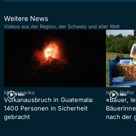
Weitere News
Videos aus der Region, der Schweiz und aller Welt
Mittelamerika
Neue Staffel
1 Min
1 Min
Vulkanausbruch in Guatemala:
«Bauer, l
1400 Personen in Sicherheit
Bäuerinne
gebracht
nach der 