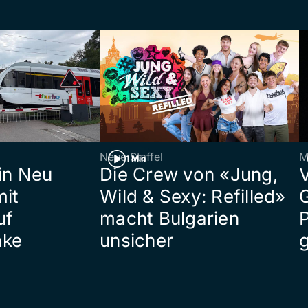
Neue Staffel
M
1 Min
in Neu
Die Crew von «Jung,
mit
Wild & Sexy: Refilled»
uf
macht Bulgarien
P
nke
unsicher