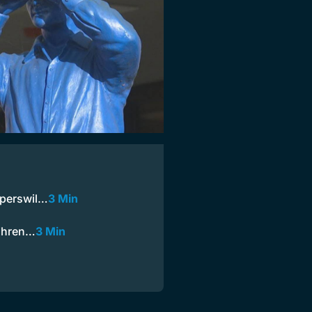
pperswil…
3 Min
 ihren…
3 Min