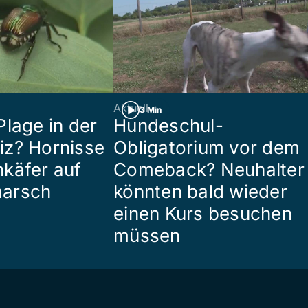
Aktuell
3 Min
Plage in der
Hundeschul-
z? Hornisse
Obligatorium vor dem
käfer auf
Comeback? Neuhalter
arsch
könnten bald wieder
einen Kurs besuchen
müssen