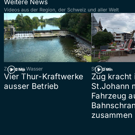
Weitere News
Videos aus der Region, der Schweiz und aller Welt
Zu wenig Wasser
St.Gallen
2 Min
2 Min
Vier Thur-Kraftwerke
Zug kracht 
ausser Betrieb
St.Johann 
Fahrzeug a
Bahnschra
zusammen