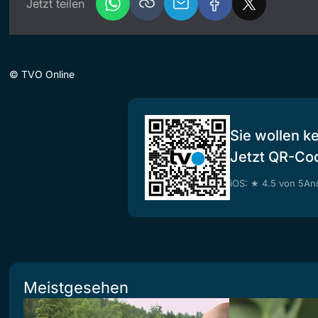
Jetzt teilen
©
TVO Online
Sie wollen k
Jetzt QR-Co
iOS: ★ 4.5 von 5
And
Meistgesehen