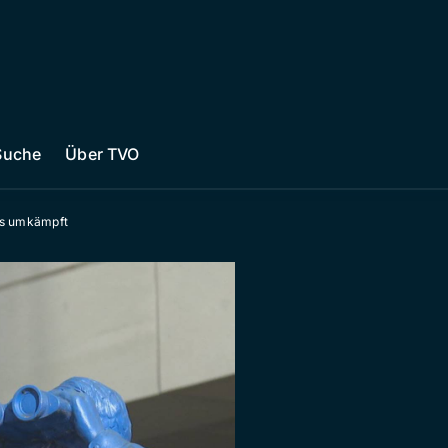
Suche
Über TVO
iss umkämpft