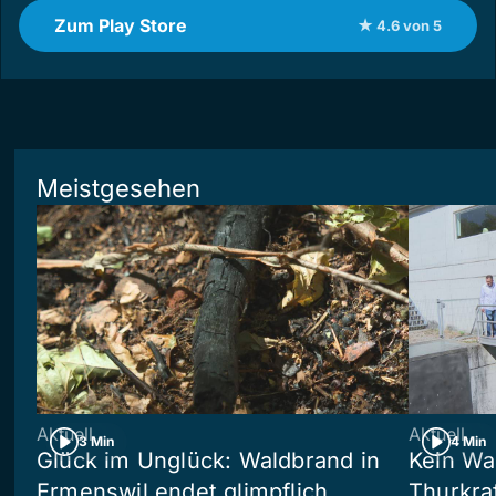
Zum Play Store
★ 4.6 von 5
Meistgesehen
Aktuell
Aktuell
3 Min
4 Min
Glück im Unglück: Waldbrand in
Kein Wa
Ermenswil endet glimpflich
Thurkra