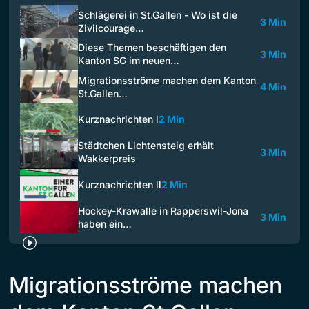
Schlägerei in St.Gallen - Wo ist die
3 Min
Zivilcourage…
Diese Themen beschäftigen den
3 Min
Kanton SG im neuen…
Migrationsströme machen dem Kanton
4 Min
St.Gallen…
Kurznachrichten l
2 Min
Städtchen Lichtensteig erhält
3 Min
Wakkerpreis
Kurznachrichten ll
2 Min
Hockey-Krawalle in Rapperswil-Jona
3 Min
haben ein…
Migrationsströme machen