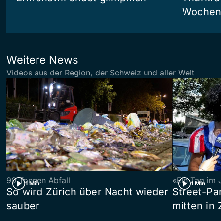
Wochen 
Weitere News
Videos aus der Region, der Schweiz und aller Welt
90 Tonnen Abfall
«Ein Tag im 
1 Min
1 Min
So wird Zürich über Nacht wieder
Street-P
sauber
mitten in 