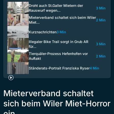
Droht auch St.Galler Mietern der
3 Min
Rauswurf wegen…
Mieterverband schaltet sich beim Wiler
2 Min
Miet…
Kurznachrichten
3 Min
Illegaler Bike Trail sorgt in Grub AR
3 Min
für…
Tierquäler-Prozess Hefenhofen vor
2 Min
Auftakt
Ständerats-Portrait Franziska Ryser
4 Min
Mieterverband schaltet
sich beim Wiler Miet-Horror
ein