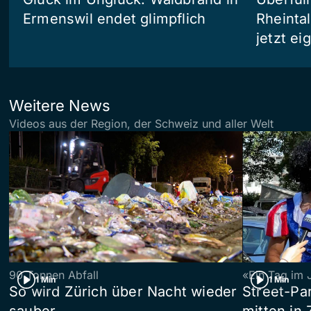
Ermenswil endet glimpflich
Rheinta
jetzt e
Weitere News
Videos aus der Region, der Schweiz und aller Welt
90 Tonnen Abfall
«Ein Tag im 
1 Min
1 Min
So wird Zürich über Nacht wieder
Street-P
sauber
mitten in 