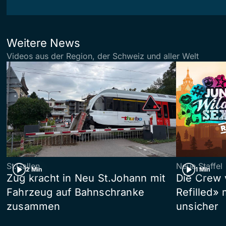
Weitere News
Videos aus der Region, der Schweiz und aller Welt
St.Gallen
Neue Staffel
2 Min
1 Min
Zug kracht in Neu St.Johann mit
Die Crew 
Fahrzeug auf Bahnschranke
Refilled»
zusammen
unsicher