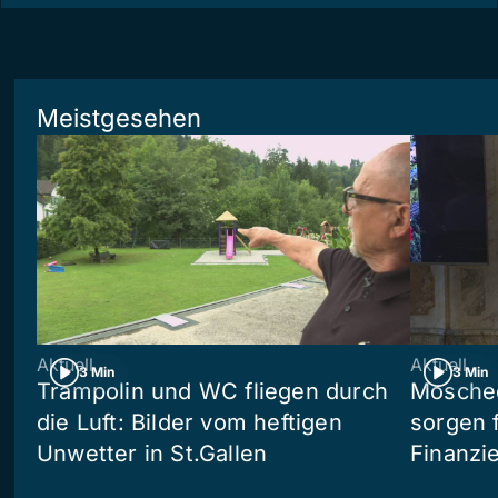
Meistgesehen
Aktuell
Aktuell
3 Min
3 Min
Trampolin und WC fliegen durch
Moschee
die Luft: Bilder vom heftigen
sorgen 
Unwetter in St.Gallen
Finanzi