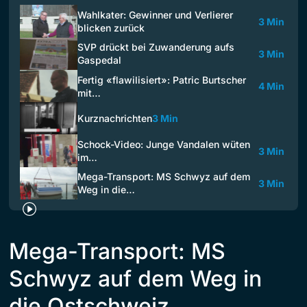
Wahlkater: Gewinner und Verlierer
3 Min
blicken zurück
SVP drückt bei Zuwanderung aufs
3 Min
Gaspedal
Fertig «flawilisiert»: Patric Burtscher
4 Min
mit…
Kurznachrichten
3 Min
Schock-Video: Junge Vandalen wüten
3 Min
im…
Mega-Transport: MS Schwyz auf dem
3 Min
Weg in die…
Mega-Transport: MS
Schwyz auf dem Weg in
die Ostschweiz