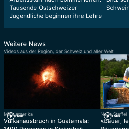
Tausende Ostschweizer
Schwein
Jugendliche beginnen ihre Lehre
Weitere News
Videos aus der Region, der Schweiz und aller Welt
Mittelamerika
Neue Staffel
1 Min
1 Min
Vulkanausbruch in Guatemala:
«Bauer, l
1400 Personen in Sicherheit
Bäuerinne