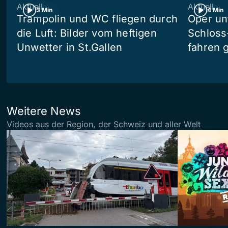
Aktuell
Aktuell
3 Min
4 Min
Trampolin und WC fliegen durch
Oper un
die Luft: Bilder vom heftigen
Schloss
Unwetter in St.Gallen
fahren 
Weitere News
Videos aus der Region, der Schweiz und aller Welt