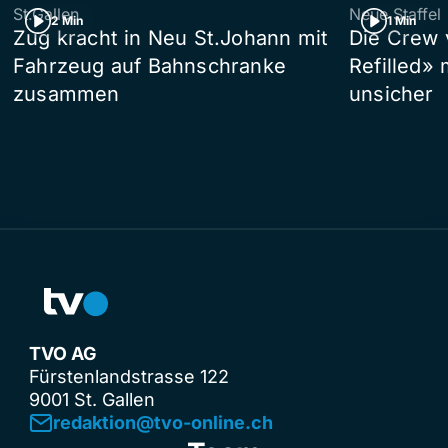
St.Gallen
Neue Staffel
2 Min
1 Min
Zug kracht in Neu St.Johann mit
Die Crew 
Fahrzeug auf Bahnschranke
Refilled»
zusammen
unsicher
TVO AG
Fürstenlandstrasse 122
9001 St. Gallen
redaktion@tvo-online.ch