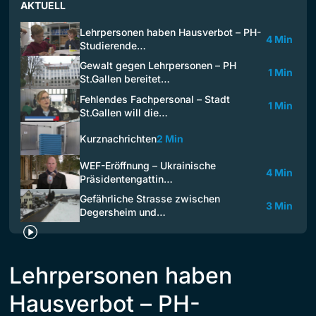
AKTUELL
Lehrpersonen haben Hausverbot – PH-
4 Min
Studierende…
Gewalt gegen Lehrpersonen – PH
1 Min
St.Gallen bereitet…
Fehlendes Fachpersonal – Stadt
1 Min
St.Gallen will die…
Kurznachrichten
2 Min
WEF-Eröffnung – Ukrainische
4 Min
Präsidentengattin…
Gefährliche Strasse zwischen
3 Min
Degersheim und…
Lehrpersonen haben
Hausverbot – PH-