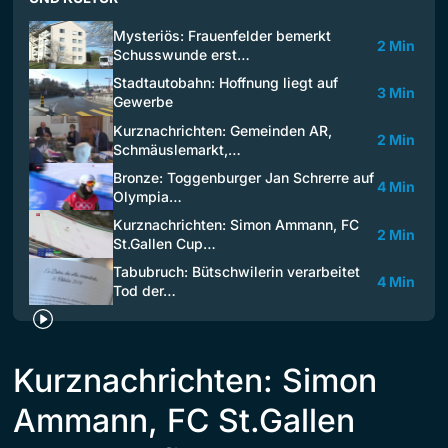
Mysteriös: Frauenfelder bemerkt
2 Min
Schusswunde erst…
Stadtautobahn: Hoffnung liegt auf
3 Min
Gewerbe
Kurznachrichten: Gemeinden AR,
2 Min
Schmäuslemarkt,…
Bronze: Toggenburger Jan Schrerre auf
4 Min
Olympia…
Kurznachrichten: Simon Ammann, FC
2 Min
St.Gallen Cup…
Tabubruch: Bütschwilerin verarbeitet
4 Min
Tod der…
Kurznachrichten: Simon
Ammann, FC St.Gallen