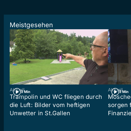
Meistgesehen
Aktuell
Aktuell
3 Min
3 Min
Trampolin und WC fliegen durch
Moschee
die Luft: Bilder vom heftigen
sorgen 
Unwetter in St.Gallen
Finanzi