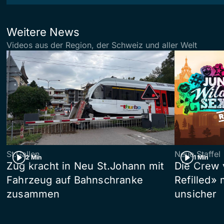
Weitere News
Videos aus der Region, der Schweiz und aller Welt
St.Gallen
Neue Staffel
2 Min
1 Min
Zug kracht in Neu St.Johann mit
Die Crew 
Fahrzeug auf Bahnschranke
Refilled»
zusammen
unsicher