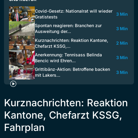
Covid-Gesetz: Nationalrat will wieder
3 Min
Gratistests
Spontan reagieren: Branchen zur
3 Min
Ausweitung der…
Kurznachrichten: Reaktion Kantone,
2 Min
Chefarzt KSSG,…
Anerkennung: Tennisass Belinda
3 Min
Bencic wird Ehren…
Grittibänz-Aktion: Betroffene backen
3 Min
mit Lakers…
Kurznachrichten: Reaktion
Kantone, Chefarzt KSSG,
Fahrplan