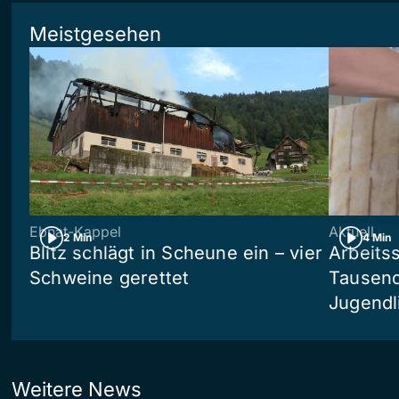
Meistgesehen
Ebnat-Kappel
Aktuell
2 Min
4 Min
Blitz schlägt in Scheune ein – vier
Arbeits
Schweine gerettet
Tausend
Jugendl
Weitere News