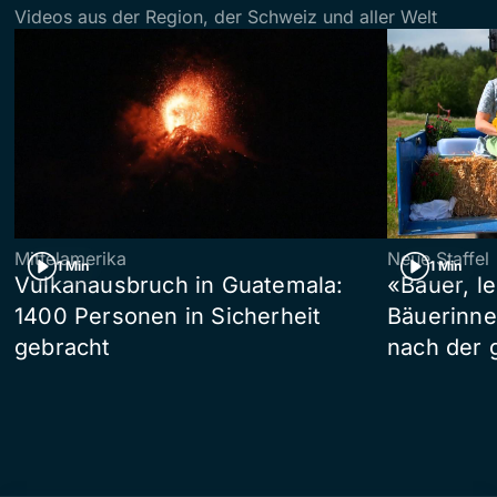
Videos aus der Region, der Schweiz und aller Welt
Mittelamerika
Neue Staffel
1 Min
1 Min
Vulkanausbruch in Guatemala:
«Bauer, l
1400 Personen in Sicherheit
Bäuerinne
gebracht
nach der 