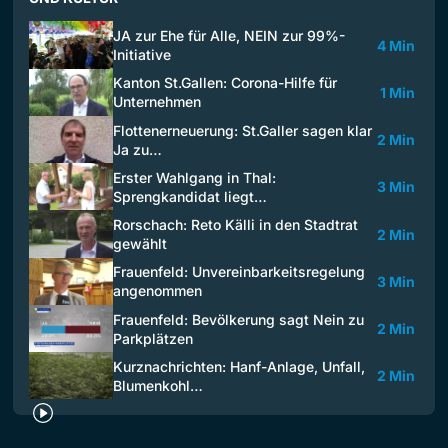
JA zur Ehe für Alle, NEIN zur 99%-
4 Min
Initiative
Kanton St.Gallen: Corona-Hilfe für
1 Min
Unternehmen
Flottenerneuerung: St.Galler sagen klar
2 Min
Ja zu…
Erster Wahlgang in Thal:
3 Min
Sprengkandidat liegt…
Rorschach: Reto Källi in den Stadtrat
2 Min
gewählt
Frauenfeld: Unvereinbarkeitsregelung
3 Min
angenommen
Frauenfeld: Bevölkerung sagt Nein zu
2 Min
Parkplätzen
Kurznachrichten: Hanf-Anlage, Unfall,
2 Min
Blumenkohl…