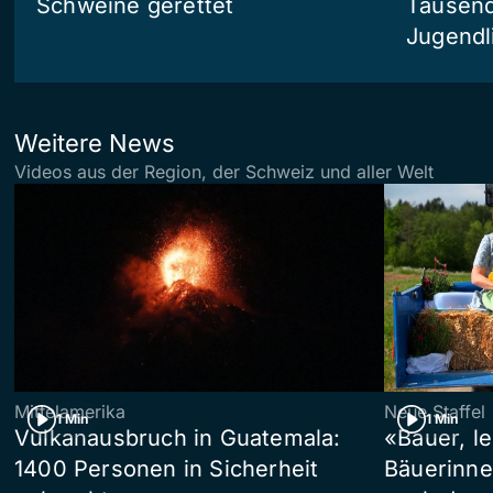
Schweine gerettet
Tausend
Jugendl
Weitere News
Videos aus der Region, der Schweiz und aller Welt
Mittelamerika
Neue Staffel
1 Min
1 Min
Vulkanausbruch in Guatemala:
«Bauer, l
1400 Personen in Sicherheit
Bäuerinne