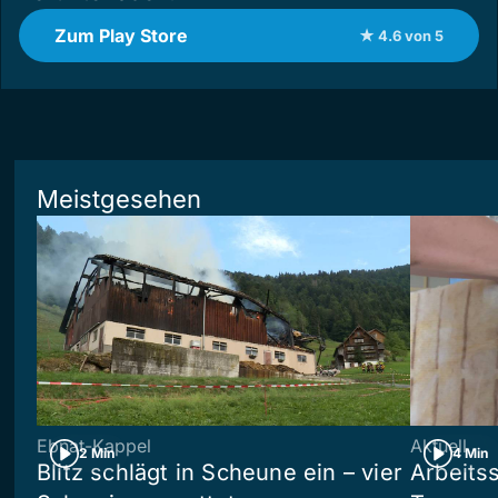
Zum Play Store
★ 4.6 von 5
Meistgesehen
Ebnat-Kappel
Aktuell
2 Min
4 Min
Blitz schlägt in Scheune ein – vier
Arbeits