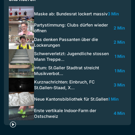
Maske ab: Bundesrat lockert massiv
3 Min
Partystimmung: Clubs dürfen wieder
2 Min
öffnen
Das denken Passanten über die
2 Min
Lockerungen
Schwerverletzt: Jugendliche stossen
1 Min
Mann Treppe…
Irrtum: St.Galler Stadtrat streicht
1 Min
Musikverbot…
Kurznachrichten: Einbruch, FC
3 Min
St.Gallen-Staad, X…
Neue Kantonsbibliothek für St.Gallen
1 Min
Erste vertikale Indoor-Farm der
4 Min
Ostschweiz