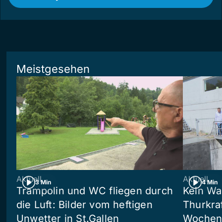
Meistgesehen
Aktuell
Aktuell
3 Min
4 Min
Trampolin und WC fliegen durch
Kein Wa
die Luft: Bilder vom heftigen
Thurkra
Unwetter in St.Gallen
Wochen 