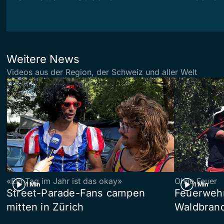
Weitere News
Videos aus der Region, der Schweiz und aller Welt
«Ein Tag im Jahr ist das okay»
Ohne Feuer
1 Min
1 Min
Street-Parade-Fans campen
Feuerwehr 
mitten in Zürich
Waldbrand