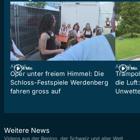
Aktuell
Aktuell
4 Min
3 Min
Oper unter freiem Himmel: Die
Trampol
Schloss-Festspiele Werdenberg
die Luft
fahren gross auf
Unwetter
Weitere News
Videos aus der Region, der Schweiz und aller Welt