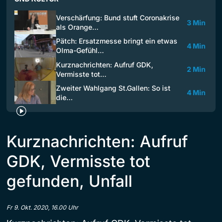
Verschärfung: Bund stuft Coronakrise
3 Min
als Orange…
Pätch: Ersatzmesse bringt ein etwas
4 Min
Olma-Gefühl…
Kurznachrichten: Aufruf GDK,
2 Min
Vermisste tot…
Zweiter Wahlgang St.Gallen: So ist
4 Min
die…
Kurznachrichten: Aufruf
GDK, Vermisste tot
gefunden, Unfall
Fr 9. Okt. 2020, 16.00 Uhr