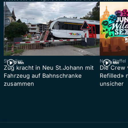
St.Gallen
Neue Staffel
2 Min
1 Min
Zug kracht in Neu St.Johann mit
Die Crew 
Fahrzeug auf Bahnschranke
Refilled»
zusammen
unsicher