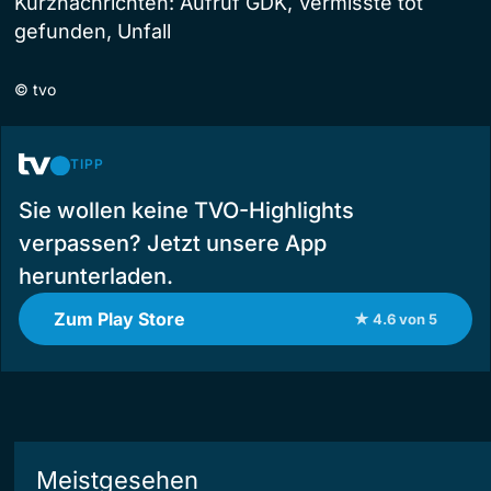
Kurznachrichten: Aufruf GDK, Vermisste tot
gefunden, Unfall
©
tvo
TIPP
Sie wollen keine TVO-Highlights
verpassen? Jetzt unsere App
herunterladen.
Zum Play Store
★ 4.6 von 5
Meistgesehen