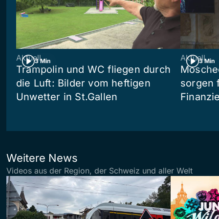
Aktuell
Aktuell
3 Min
3 Min
Trampolin und WC fliegen durch
Moschee
die Luft: Bilder vom heftigen
sorgen 
Unwetter in St.Gallen
Finanzi
Weitere News
Videos aus der Region, der Schweiz und aller Welt