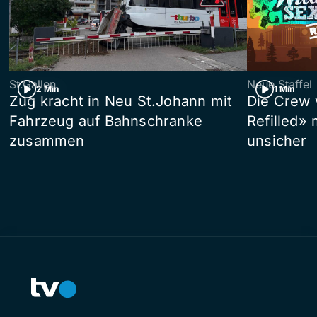
St.Gallen
Neue Staffel
2 Min
1 Min
Zug kracht in Neu St.Johann mit
Die Crew 
Fahrzeug auf Bahnschranke
Refilled»
zusammen
unsicher