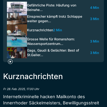
Gefährliche Piste: Häufung von
4 Min
Beinahe…
Einsprecher kämpft trotz Schlappe
3 Min
weiter gegen…
Kurznachrichten
2 Min
Grosse Welle für Romanshorn:
3 Min
Wassersportzentrum…
Gags, Gaudi & Gelächter: Best of
3 Min
St.Galler…
Kurznachrichten
Fr 28. Feb. 2025, 17.00 Uhr
Internetkriminelle hacken Mailkonto des
Innerrhoder Säckelmeisters, Bewilligungsstreit