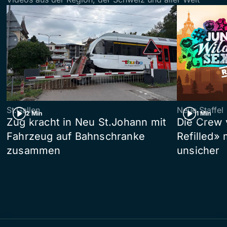
St.Gallen
Neue Staffel
2 Min
1 Min
Zug kracht in Neu St.Johann mit
Die Crew 
Fahrzeug auf Bahnschranke
Refilled»
zusammen
unsicher