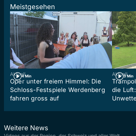
Meistgesehen
Aktuell
Aktuell
4 Min
3 Min
Oper unter freiem Himmel: Die
Trampol
Schloss-Festspiele Werdenberg
die Luft
fahren gross auf
Unwetter
Weitere News
Videos aus der Region, der Schweiz und aller Welt