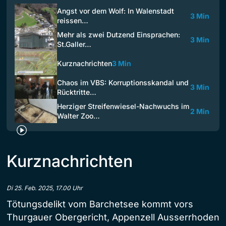
Angst vor dem Wolf: In Walenstadt
3 Min
reissen…
Mehr als zwei Dutzend Einsprachen:
3 Min
St.Galler…
Kurznachrichten
3 Min
Chaos im VBS: Korruptionsskandal und
3 Min
Rücktritte…
Herziger Streifenwiesel-Nachwuchs im
2 Min
Walter Zoo…
Kurznachrichten
Di 25. Feb. 2025, 17.00 Uhr
Tötungsdelikt vom Barchetsee kommt vors
Thurgauer Obergericht, Appenzell Ausserrhoden