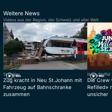
Weitere News
Videos aus der Region, der Schweiz und aller Welt
St.Gallen
Neue Staffel
2 Min
1 Min
Zug kracht in Neu St.Johann mit
Die Crew 
Fahrzeug auf Bahnschranke
Refilled»
zusammen
unsicher