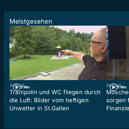
Meistgesehen
Aktuell
Aktuell
3 Min
3 Min
Trampolin und WC fliegen durch
Moschee
die Luft: Bilder vom heftigen
sorgen 
Unwetter in St.Gallen
Finanzi