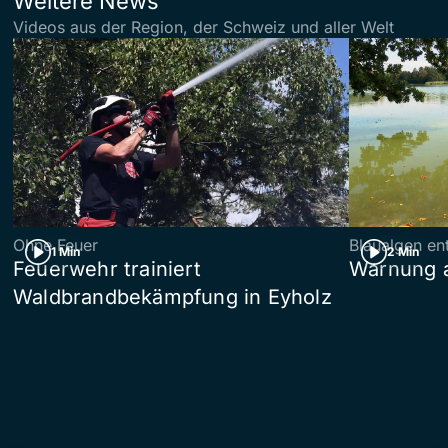
Weitere News
Videos aus der Region, der Schweiz und aller Welt
Ohne Feuer
Blaualgen en
1 Min
2 Min
Feuerwehr trainiert
Warnung 
Waldbrandbekämpfung in Eyholz