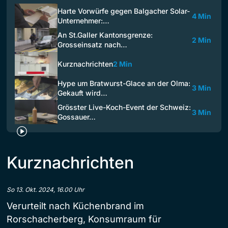
Harte Vorwürfe gegen Balgacher Solar-
4 Min
Unternehmer:…
An St.Galler Kantonsgrenze:
2 Min
Grosseinsatz nach…
Kurznachrichten
2 Min
Hype um Bratwurst-Glace an der Olma:
3 Min
Gekauft wird…
Grösster Live-Koch-Event der Schweiz:
3 Min
Gossauer…
Kurznachrichten
So 13. Okt. 2024, 16.00 Uhr
Verurteilt nach Küchenbrand im
Rorschacherberg, Konsumraum für