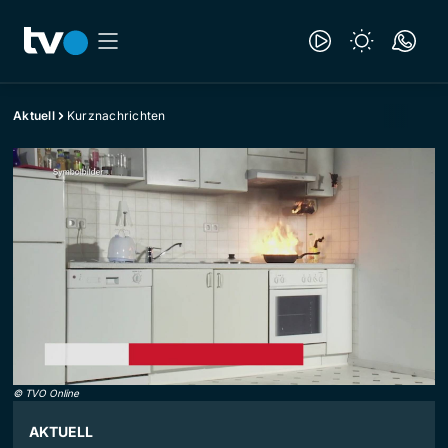
Aktuell
Kurznachrichten
©
TVO Online
AKTUELL