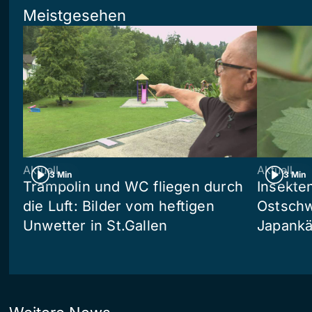
Meistgesehen
Aktuell
Aktuell
3 Min
3 Min
Trampolin und WC fliegen durch
Insekte
die Luft: Bilder vom heftigen
Ostschw
Unwetter in St.Gallen
Japankä