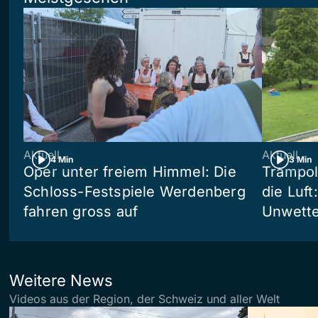
Aktuell
Aktuell
4 Min
3 Min
Oper unter freiem Himmel: Die
Trampol
Schloss-Festspiele Werdenberg
die Luft
fahren gross auf
Unwetter
Weitere News
Videos aus der Region, der Schweiz und aller Welt