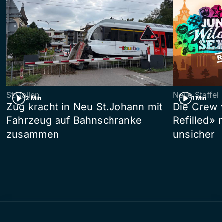
St.Gallen
Neue Staffel
2 Min
1 Min
Zug kracht in Neu St.Johann mit
Die Crew 
Fahrzeug auf Bahnschranke
Refilled»
zusammen
unsicher