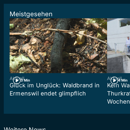
Meistgesehen
Aktuell
Aktuell
3 Min
4 Min
Glück im Unglück: Waldbrand in
Kein Wa
Ermenswil endet glimpflich
Thurkra
Wochen 
Weitere News