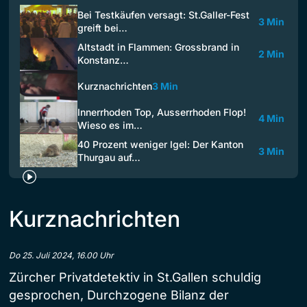
Bei Testkäufen versagt: St.Galler-Fest
3 Min
greift bei…
Altstadt in Flammen: Grossbrand in
2 Min
Konstanz…
Kurznachrichten
3 Min
Innerrhoden Top, Ausserrhoden Flop!
4 Min
Wieso es im…
40 Prozent weniger Igel: Der Kanton
3 Min
Thurgau auf…
Kurznachrichten
Do 25. Juli 2024, 16.00 Uhr
Zürcher Privatdetektiv in St.Gallen schuldig
gesprochen, Durchzogene Bilanz der