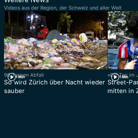
Videos aus der Region, der Schweiz und aller Welt
90 Tonnen Abfall
«Ein Tag im 
1 Min
1 Min
So wird Zürich über Nacht wieder
Street-P
sauber
mitten in 