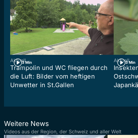
Aktuell
Aktuell
3 Min
3 Min
Trampolin und WC fliegen durch
Insekte
die Luft: Bilder vom heftigen
Ostschw
Unwetter in St.Gallen
Japankä
Weitere News
Videos aus der Region, der Schweiz und aller Welt