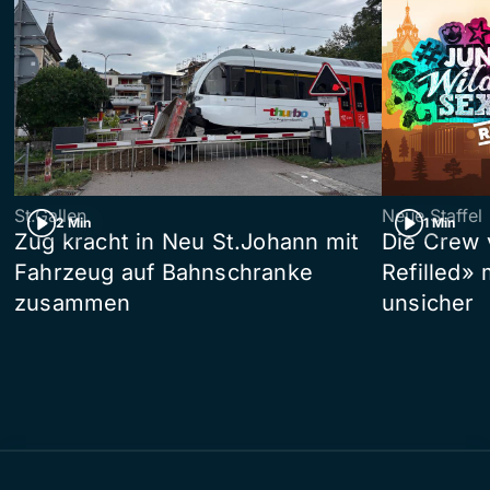
St.Gallen
Neue Staffel
2 Min
1 Min
Zug kracht in Neu St.Johann mit
Die Crew 
Fahrzeug auf Bahnschranke
Refilled»
zusammen
unsicher