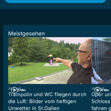
Meistgesehen
Aktuell
Aktuell
3 Min
4 Min
Trampolin und WC fliegen durch
Oper un
die Luft: Bilder vom heftigen
Schloss
Unwetter in St.Gallen
fahren 