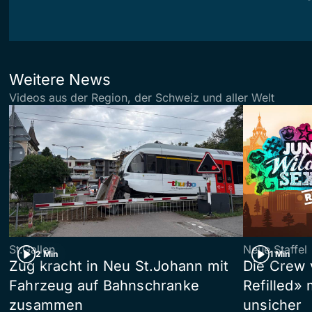
Weitere News
Videos aus der Region, der Schweiz und aller Welt
St.Gallen
Neue Staffel
2 Min
1 Min
Zug kracht in Neu St.Johann mit
Die Crew 
Fahrzeug auf Bahnschranke
Refilled»
zusammen
unsicher